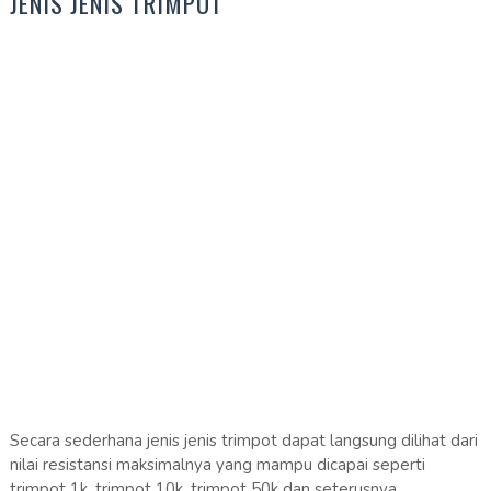
JENIS JENIS TRIMPOT
Secara sederhana jenis jenis trimpot dapat langsung dilihat dari
nilai resistansi maksimalnya yang mampu dicapai seperti
trimpot 1k, trimpot 10k, trimpot 50k dan seterusnya.