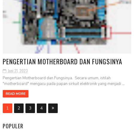
PENGERTIAN MOTHERBOARD DAN FUNGSINYA
Juni 21, 2023
Pengertian Motherboard dan Fungsinya. Secara umum, istilah
"motherboard" mengacu pada papan sirkuit elektronik yang menjadi ...
READ MORE
1
2
3
4
POPULER